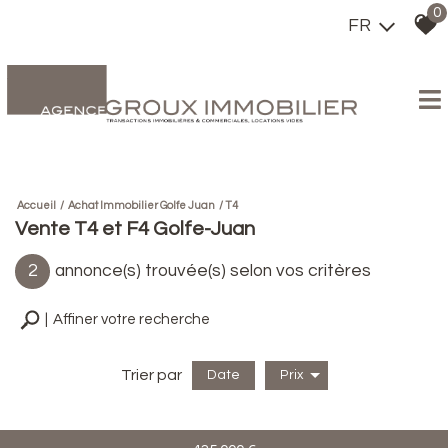
0
FR
Accueil
Achat Immobilier Golfe Juan
T4
Vente T4 et F4 Golfe-Juan
2
annonce(s) trouvée(s) selon vos critères
Affiner votre recherche
Trier par
Date
Prix
Vente