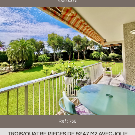
435 000
€
RECHERCHER
+ de critères
+
5KM
10KM
25KM
Ref : 768
TROIS/QUATRE PIECES DE 92,47 M2 AVEC JOLIE