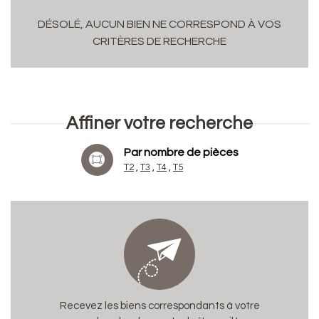
DÉSOLÉ, AUCUN BIEN NE CORRESPOND À VOS
CRITÈRES DE RECHERCHE
Affiner votre recherche
RECHERCHER
+ de critères
+
Par nombre de pièces
T2
T3
T4
T5
5KM
10KM
25KM
Recevez les biens correspondants à votre