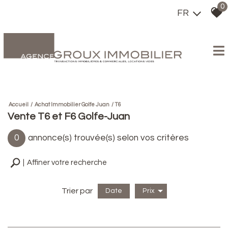
0
FR
Accueil
Achat Immobilier Golfe Juan
T6
Vente T6 et F6 Golfe-Juan
0
annonce(s) trouvée(s) selon vos critères
Affiner votre recherche
Trier par
Date
Prix
Vente