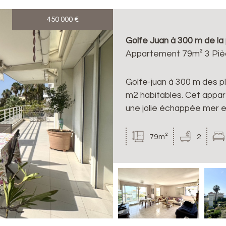
450 000
€
Golfe Juan à 300 m de la 
Appartement 79m² 3 Pièc
Golfe-juan à 300 m des p
m2 habitables. Cet appa
une jolie échappée mer e
79m²
2