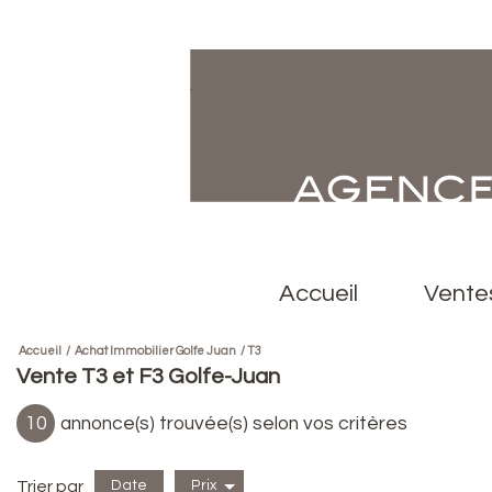
accueil
vente
Accueil
Achat Immobilier Golfe Juan
T3
Vente T3 et F3 Golfe-Juan
10
annonce(s) trouvée(s) selon vos critères
Trier par
Date
Prix