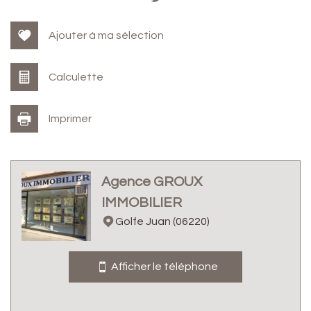
Ajouter à ma sélection
Calculette
Imprimer
Leaflet
|
©
Jawg
Maps
|
© OpenStreetMap
Agence GROUX
Bar
IMMOBILIER
École maternelle
Golfe Juan (06220)
École primaire
Afficher le téléphone
Gare ferroviaire
Bureau de poste