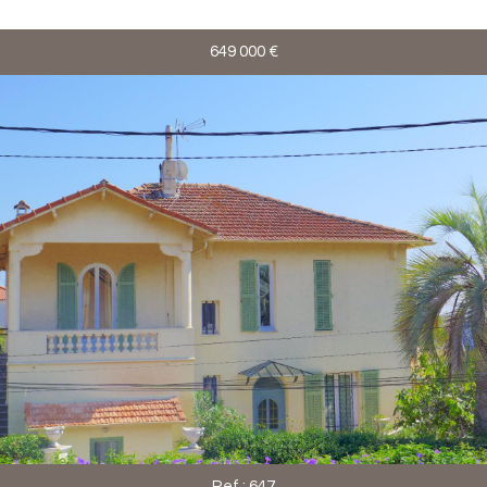
649 000
€
RECHERCHER
+ de critères
+
5KM
10KM
25KM
Ref : 647