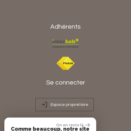
Adhérents
Se connecter
Espace propriétaire
On en reste là
Comme beaucoup, notre site
réalisé par