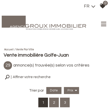
0
FR
Accueil
Vente Par Ville
Vente immobilière Golfe-Juan
29
annonce(s) trouvée(s) selon vos critères
Affiner votre recherche
Trier par
Date
Prix
Vente
1
2
3