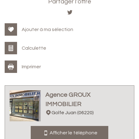
+
Partager l'offre
−
Ajouter à ma sélection
Calculette
Imprimer
Leaflet
|
©
Jawg
Maps
|
© OpenStreetMap
Agence GROUX
École maternelle
IMMOBILIER
École primaire
Golfe Juan (06220)
Presse et Tabac
Afficher le téléphone
statistiques