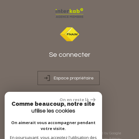
Se connecter
Espace propriétaire
On en reste là
Comme beaucoup, notre site
réalisé par
utilise les cookies
On aimerait vous accompagner pendant
votre visite.
© 2026 | Tous droits réservés | Traduction powered by Google
En poursuivant, vous acceptez l'utilisation des
Plan du site
Mentions légales
Nos honoraires
Liens
Admin