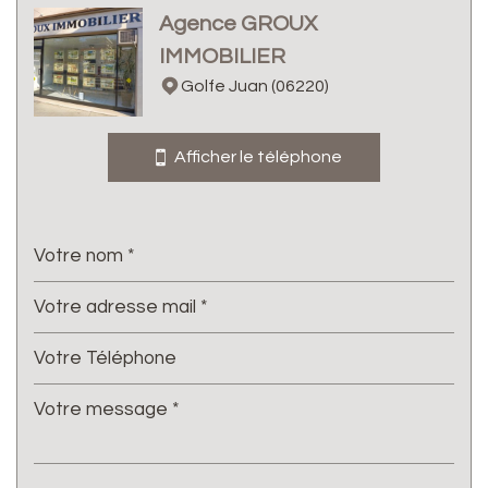
Agence GROUX
Bar
IMMOBILIER
Collège
Golfe Juan (06220)
École maternelle
Afficher le téléphone
École primaire
Gare ferroviaire
Bureau de poste
Mairie
Presse et Tabac
statistiques
Nous n'avons pas pu déterminer de statistiques pour
%
cette ville