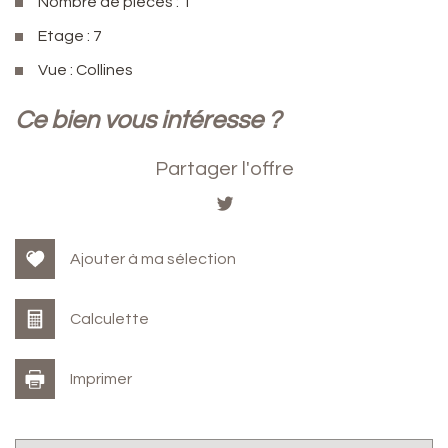
Nombre de pièces : 1
Etage : 7
Vue : Collines
la ville de golfe juan (06220)
ce bien vous intéresse ?
+
Partager l'offre
−
Ajouter à ma sélection
Calculette
Imprimer
Leaflet
|
©
Jawg
Maps
|
© OpenStreetMap